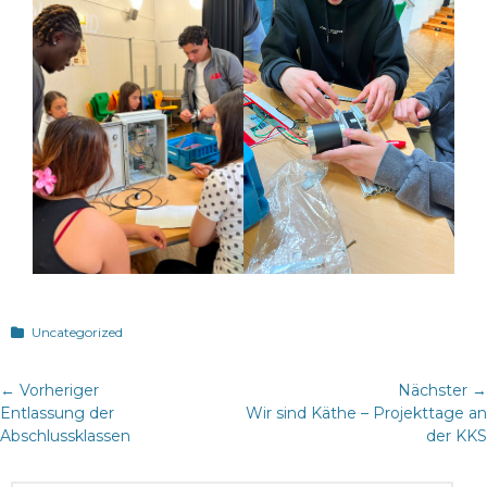
Kategorien
Uncategorized
Beitragsnavigation
← Vorheriger
Nächster →
Vorheriger
Nächster
Entlassung der
Wir sind Käthe – Projekttage an
Beitrag:
Beitrag:
Abschlussklassen
der KKS