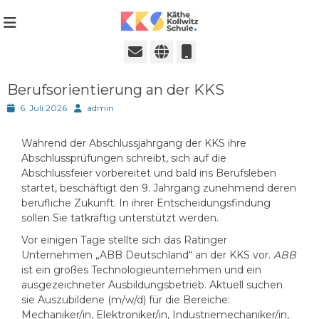
Städtische Realschule seit 1980
Käthe-Kollwitz-
Schule in Ratingen
E-
Website
Telefon
Mail
Berufsorientierung an der KKS
Posted
Autor
6. Juli 2026
admin
on
Während der Abschlussjahrgang der KKS ihre
Abschlussprüfungen schreibt, sich auf die
Abschlussfeier vorbereitet und bald ins Berufsleben
startet, beschäftigt den 9. Jahrgang zunehmend deren
berufliche Zukunft. In ihrer Entscheidungsfindung
sollen Sie tatkräftig unterstützt werden.
Vor einigen Tage stellte sich das Ratinger
Unternehmen „ABB Deutschland“ an der KKS vor.
ABB
ist ein großes Technologieunternehmen und ein
ausgezeichneter Ausbildungsbetrieb. Aktuell suchen
sie Auszubildene (m/w/d) für die Bereiche:
Mechaniker/in, Elektroniker/in, Industriemechaniker/in,