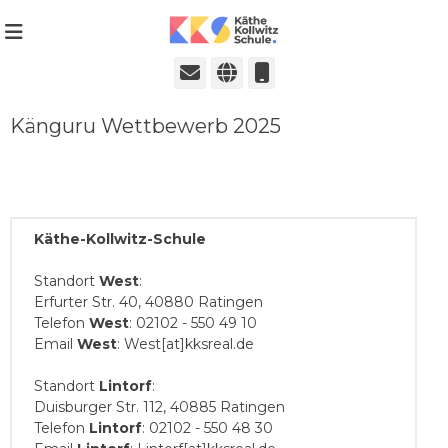
Städtische Realschule seit 1980
Käthe-Kollwitz-
Schule in Ratingen
E-
Website
Telefon
Mail
Känguru Wettbewerb 2025
Käthe-Kollwitz-Schule
Standort
West
:
Erfurter Str. 40, 40880 Ratingen
Telefon
West
: 02102 - 550 49 10
Email
West
: West[at]kksreal.de
Standort
Lintorf
:
Duisburger Str. 112, 40885 Ratingen
Telefon
Lintorf
: 02102 - 550 48 30