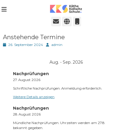
Städtische Realschule seit 1980
Käthe-Kollwitz-
Schule in Ratingen
E-
Website
Telefon
Mail
Anstehende Termine
Posted
Autor
26. September 2024
admin
on
Aug. - Sep. 2026
Nachprüfungen
27. August 2026
Schriftliche Nachprüfungen. Anmeldung erforderlich.
Weitere Details anzeigen
Nachprüfungen
28. August 2026
Mündliche Nachprüfungen. Uhrzeiten werden am 27.8.
bekannt gegeben.