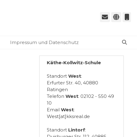
E-
Webs
T
Mail
Suc
Impressum und Datenschutz
Käthe-Kollwitz-Schule
Standort
West
:
Erfurter Str. 40, 40880
Ratingen
Telefon
West
: 02102 - 550 49
10
Email
West
:
West[at]kksreal.de
Standort
Lintorf
:
Duisburger Str. 112, 40885