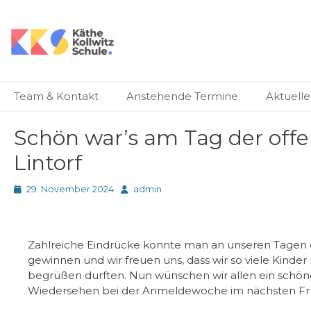
Käthe-Kollwitz-Schu
Städtische Realschule seit 1980
Primäres Menü
Zum
Team & Kontakt
Anstehende Termine
Aktuelle
Inhalt
springen
Schön war’s am Tag der offe
Lintorf
Posted
Autor
29. November 2024
admin
on
Zahlreiche Eindrücke konnte man an unseren Tagen d
gewinnen und wir freuen uns, dass wir so viele Kinder
begrüßen durften. Nun wünschen wir allen ein schö
Wiedersehen bei der Anmeldewoche im nächsten Frü