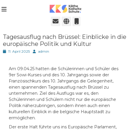
Städtische Realschule seit 1980
Käthe-Kollwitz-
Schule in Ratingen
E-
Website
Telefon
Mail
Tagesausflug nach Brüssel: Einblicke in die
europäische Politik und Kultur
Posted
Autor
11. April 2025
admin
on
Am 09.04.25 hatten die Schülerinnen und Schüler des
9er Sowi-Kurses und des 10. Jahrgangs sowie der
Französischkurs des 10. Jahrgangs die Gelegenheit,
einen spannenden Tagesausflug nach Brüssel zu
unternehmen. Ziel des Ausflugs war es, den
Schülerinnen und Schülern nicht nur die europäische
Politik näherzubringen, sondern ihnen auch einen
kulturellen Einblick in die belgische Hauptstadt zu
ermöglichen.
Der erste Halt führte uns ins Europäische Parlament,