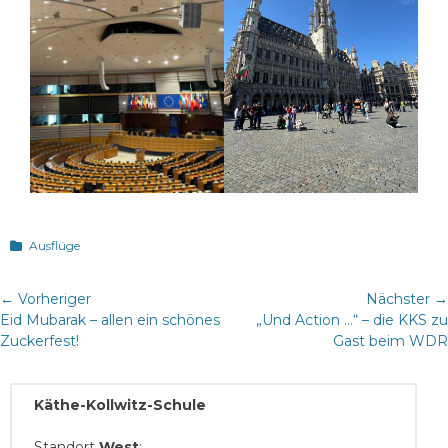
Kategorien
Ausflüge
Beitragsnavigation
← Vorheriger
Nächster →
Vorheriger
Nächster
Eid Mubarak – allen ein schönes
„Und Action …“ – die KKS zu
Beitrag:
Beitrag:
Zuckerfest!
Gast beim WDR
Käthe-Kollwitz-Schule
Standort
West
: