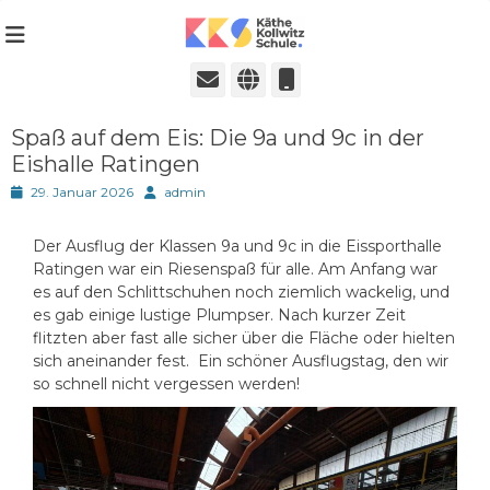
Städtische Realschule seit 1980
Käthe-Kollwitz-
Schule in Ratingen
E-
Website
Telefon
Mail
Spaß auf dem Eis: Die 9a und 9c in der
Eishalle Ratingen
Posted
Autor
29. Januar 2026
admin
on
Der Ausflug der Klassen 9a und 9c in die Eissporthalle
Ratingen war ein Riesenspaß für alle. Am Anfang war
es auf den Schlittschuhen noch ziemlich wackelig, und
es gab einige lustige Plumpser. Nach kurzer Zeit
flitzten aber fast alle sicher über die Fläche oder hielten
sich aneinander fest. Ein schöner Ausflugstag, den wir
so schnell nicht vergessen werden!