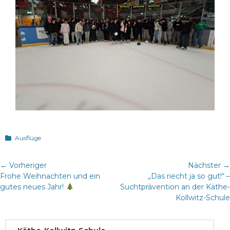
Kategorien
Ausflüge
Beitragsnavigation
← Vorheriger
Nächster →
Vorheriger
Nächster
Frohe Weihnachten und ein
„Das riecht ja so gut!“ –
Beitrag:
Beitrag:
gutes neues Jahr!
Suchtprävention an der Käthe-
Kollwitz-Schule