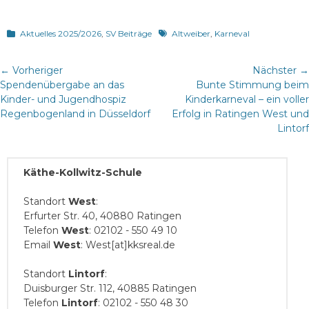
Kategorien
Schlagworte
Aktuelles 2025/2026
,
SV Beiträge
Altweiber
,
Karneval
Beitragsnavigation
← Vorheriger
Nächster →
Vorheriger
Nächster
Spendenübergabe an das
Bunte Stimmung beim
Beitrag:
Beitrag:
Kinder- und Jugendhospiz
Kinderkarneval – ein voller
Regenbogenland in Düsseldorf
Erfolg in Ratingen West und
Lintorf
Käthe-Kollwitz-Schule
Standort
West
:
Erfurter Str. 40, 40880 Ratingen
Telefon
West
: 02102 - 550 49 10
Email
West
: West[at]kksreal.de
Standort
Lintorf
:
Duisburger Str. 112, 40885 Ratingen
Telefon
Lintorf
: 02102 - 550 48 30