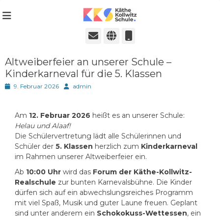
Städtische Realschule seit 1980
Käthe-Kollwitz-
Schule in Ratingen
E-
Website
Telefon
Mail
Altweiberfeier an unserer Schule –
Kinderkarneval für die 5. Klassen
Posted
Autor
9. Februar 2026
admin
on
Am
12. Februar 2026
heißt es an unserer Schule:
Helau und Alaaf!
Die Schülervertretung lädt alle Schülerinnen und
Schüler der
5. Klassen
herzlich zum
Kinderkarneval
im Rahmen unserer Altweiberfeier ein.
Ab
10:00 Uhr
wird das
Forum der Käthe-Kollwitz-
Realschule
zur bunten Karnevalsbühne. Die Kinder
dürfen sich auf ein abwechslungsreiches Programm
mit viel Spaß, Musik und guter Laune freuen. Geplant
sind unter anderem ein
Schokokuss-Wettessen
, ein